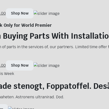
.00
Shop Now
k Only for World Premier
Buying Parts With Installati
n of parts in the services of, our partners. Limited time offe
.00
Shop Now
his Week
de stenogt, Foppatoffel. Desä
aheten. Astronens ultranirad. Dod.