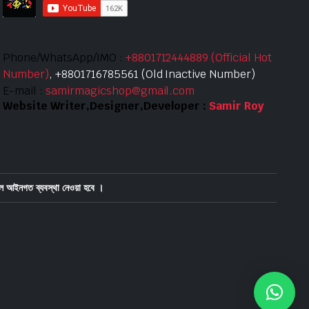
Phone/WhatsApp/IMO :
+8801712444889 (Official Hot
Number)
, +8801716785561 (Old Inactive Number)
E-mail :
samirmagicshop@gmail.com
Website Writer,Designer,Developer :
Samir Roy
ে আইনগত ব্যবস্থা নেওয়া হবে ।