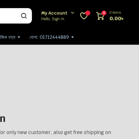
0 items
My Account
0
0.00
৳
Hello, Sign In
যাজিক তত্ব
যোগা: 01712444889
on
r for only new customer, also get free shipping on