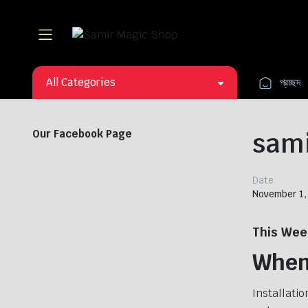
All Categories
প্রচ্ছদ
sami
Our Facebook Page
Date
November 1,
This Wee
When 
Installatio