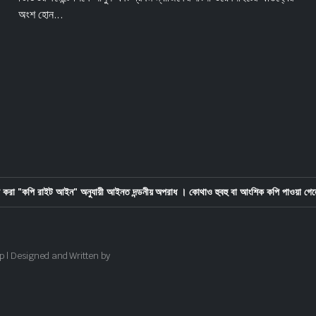
অংশ হোন...
করা "কপি রাইট আইন" অনুযায়ী আইনত দন্ডনীয় অপরাধ । কোথাও হুবহু বা আংশিক কপি পাওয়া গেল
p | Designed and Written by