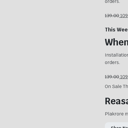
orders.
139.00
109
This Wee
When 
Installatio
orders.
139.00
109
On Sale T
Reasa
Plakrore m