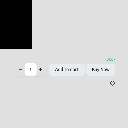
In Stock
Triple
Add to cart
Buy Now
Color
Changing
Cane(Black-
Red-
White)
quantity