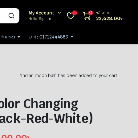
42 items
My Account
42
22,628.00
৳
Hello, Sign In
যাজিক তত্ব
যোগা: 01712444889
“Indian moon ball” has been added to your cart.
Color Changing
lack-Red-White)