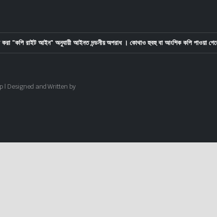
করা "কপি রাইট আইন" অনুযায়ী আইনত দন্ডনীয় অপরাধ । কোথাও হুবহু বা আংশিক কপি পাওয়া গেল
p | Designed and Written by