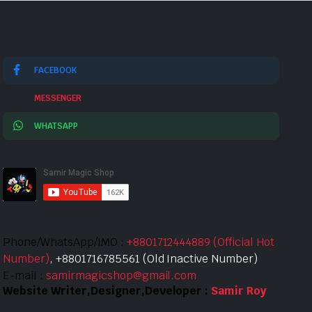
FACEBOOK
MESSENGER
WHATSAPP
Phone/WhatsApp/IMO :
+8801712444889 (Official Hot
Number)
, +8801716785561 (Old Inactive Number)
E-mail :
samirmagicshop@gmail.com
Website Writer,Designer,Developer :
Samir Roy