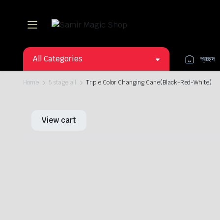
All Categories
প্রচ্ছদ
Home
5 stage all
Triple Color Changing Cane(Black-Red-White)
View cart