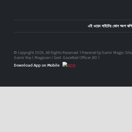
এই ওয়েব সাইটের কোন অংশ কপি 
© Copyright 2026, All Rights Reserved. | Powered by Samir Magic Sho
Samir Roy ( Magician / Govt. Gazetted Officer,BD.)
Download App on Mobile