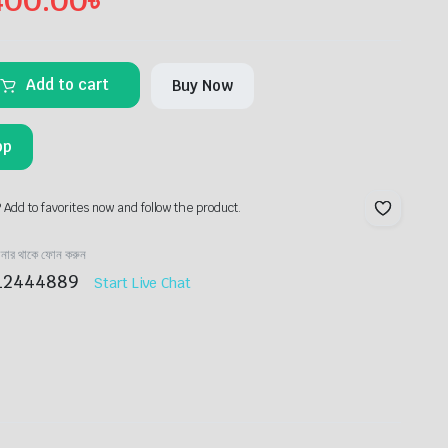
400.00
৳
Add to cart
Buy Now
pp
? Add to favorites now and follow the product.
ানার থাকে ফোন করুন
12444889
Start Live Chat