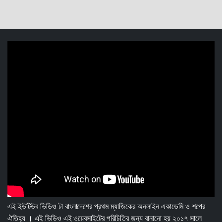
এই ইউটিউব ভিডিও টা বাংলাদেশের প্রথম ম্যাজিকের অনলাইন একাডেমি ও শপের
ঐতিহ্য । এই ভিডিও এই ওয়েবসাইটের পরিচিতির জন্য বানানো হয় ২০১৭ সালে