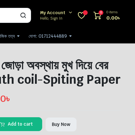
0 items
My Account
0
0.00
৳
Hello, Sign In
যাজিক তত্ব
যোগা: 01712444889
জোড়া অবস্থায় মুখ দিয়ে বের
uth coil-Spiting Paper
00
৳
Add to cart
Buy Now