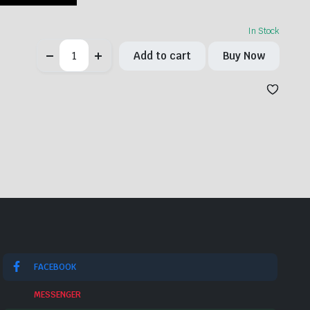
In Stock
কাগজ
Add to cart
Buy Now
খেয়ে
জোড়া
অবস্থায়
মুখ
দিয়ে
বের
করা-
Mouth
coil-
Spiting
Paper
quantity
FACEBOOK
MESSENGER