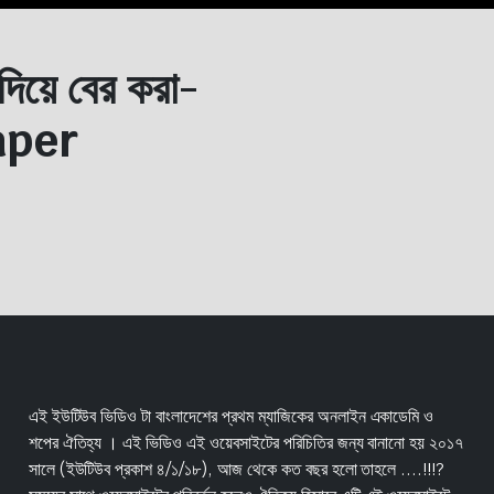
দিয়ে বের করা-
aper
এই ইউটিউব ভিডিও টা বাংলাদেশের প্রথম ম্যাজিকের অনলাইন একাডেমি ও
শপের ঐতিহ্য । এই ভিডিও এই ওয়েবসাইটের পরিচিতির জন্য বানানো হয় ২০১৭
সালে (ইউটিউব প্রকাশ ৪/১/১৮), আজ থেকে কত বছর হলো তাহলে ....!!!?