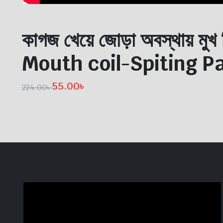
কাগজ খেয়ে জোড়া অবস্থায় মুখ 
Mouth coil-Spiting P
55.00
৳
224.00
৳
Original
Current
price
price
was:
is:
224.00৳ .
55.00৳ .