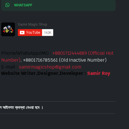
WHATSAPP
Phone/WhatsApp/IMO :
+8801712444889 (Official Hot
Number)
, +8801716785561 (Old Inactive Number)
E-mail :
samirmagicshop@gmail.com
Website Writer,Designer,Developer :
Samir Roy
ে আইনগত ব্যবস্থা নেওয়া হবে ।