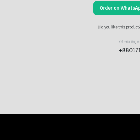
মুখ
224.00৳ .
55.00৳ .
Order on WhatsA
দিয়ে
বের
করা-
Mouth
Did you like this product
coil-
Spiting
যদি কোন কিছু জ
Paper
quantity
+88017