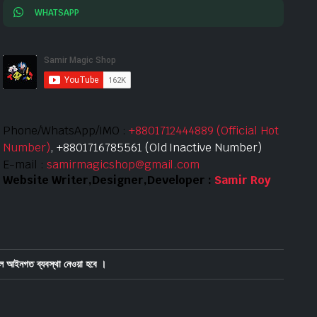
WHATSAPP
Phone/WhatsApp/IMO :
+8801712444889 (Official Hot
Number)
, +8801716785561 (Old Inactive Number)
E-mail :
samirmagicshop@gmail.com
Website Writer,Designer,Developer :
Samir Roy
ে আইনগত ব্যবস্থা নেওয়া হবে ।