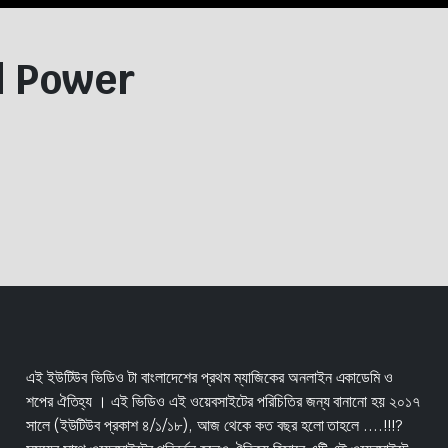
al Power
এই ইউটিউব ভিডিও টা বাংলাদেশের প্রথম ম্যাজিকের অনলাইন একাডেমি ও
শপের ঐতিহ্য । এই ভিডিও এই ওয়েবসাইটের পরিচিতির জন্য বানানো হয় ২০১৭
সালে (ইউটিউব প্রকাশ ৪/১/১৮), আজ থেকে কত বছর হলো তাহলে ....!!!?