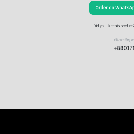
(Mental
563.00৳ .
350.00৳ .
Order on WhatsA
Power
Ball)
quantity
Did you like this product
যদি কোন কিছু জ
+88017