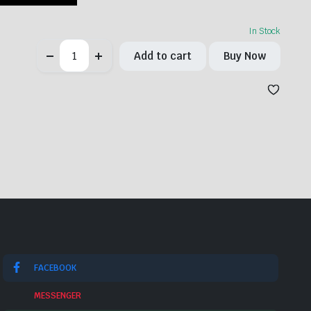
In Stock
কোন
Add to cart
Buy Now
হাতে
বল
আছে
(Mental
Power
Ball)
quantity
FACEBOOK
MESSENGER