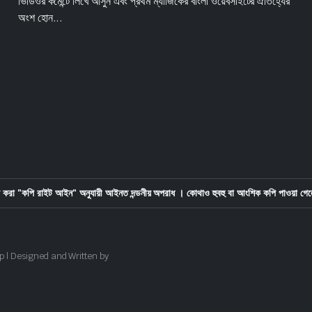
ভিডিওর কমেন্টে লিখে আসুন এবং প্রথম ম্যাজিকের বাংলা ওয়েবসাইটের ঐতিহ্যের
অংশ হোন...
করা "কপি রাইট আইন" অনুযায়ী আইনত দন্ডনীয় অপরাধ । কোথাও হুবহু বা আংশিক কপি পাওয়া গেল
p | Designed and Written by