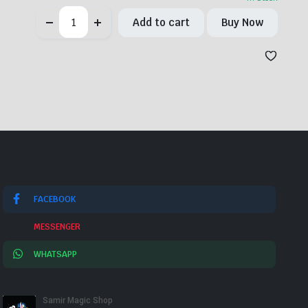
ফ্লাপ
Add to cart
Buy Now
কার্ড
(Flap
card)
quantity
FACEBOOK
MESSENGER
WHATSAPP