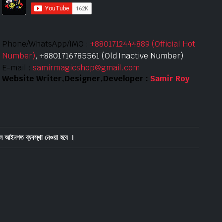
Phone/WhatsApp/IMO :
+8801712444889 (Official Hot
Number)
, +8801716785561 (Old Inactive Number)
E-mail :
samirmagicshop@gmail.com
Website Writer,Designer,Developer :
Samir Roy
ে আইনগত ব্যবস্থা নেওয়া হবে ।