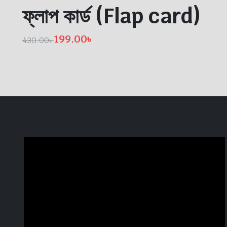
ফ্লাপ কার্ড (Flap card)
199.00
৳
430.00
৳
Original
Current
price
price
was:
is:
430.00৳ .
199.00৳ .