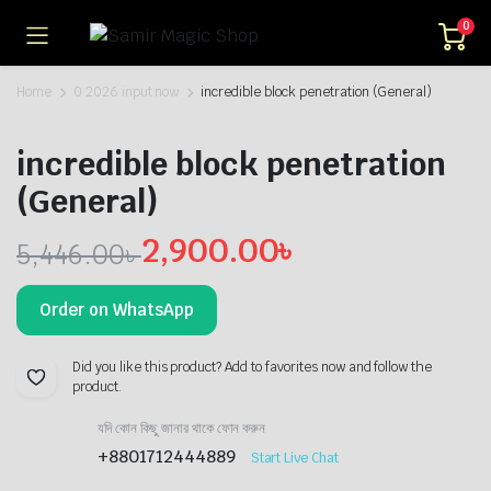
0
Home
0 2026 input now
incredible block penetration (General)
incredible block penetration
(General)
2,900.00
৳
5,446.00
৳
Original
Current
Order on WhatsApp
price
price
was:
is:
Did you like this product? Add to favorites now and follow the
product.
5,446.00৳ .
2,900.00৳ .
যদি কোন কিছু জানার থাকে ফোন করুন
+8801712444889
Start Live Chat