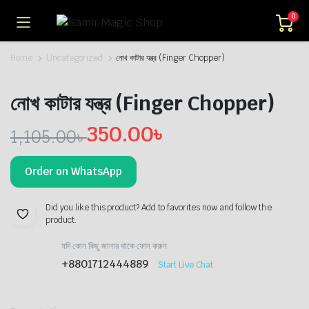
0
Home
Uncategorized
নোখ কাটার যন্ত্র (Finger Chopper)
নোখ কাটার যন্ত্র (Finger Chopper)
350.00
৳
1,105.00
৳
Original
Current
Order on WhatsApp
price
price
was:
is:
Did you like this product? Add to favorites now and follow the
product.
1,105.00৳ .
350.00৳ .
যদি কোন কিছু জানার থাকে ফোন করুন
+8801712444889
Start Live Chat