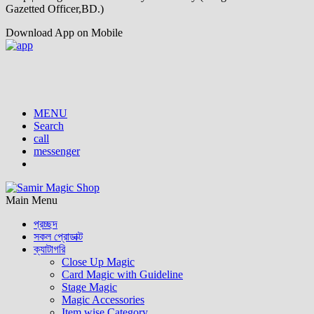
Gazetted Officer,BD.)
Download App on Mobile
MENU
Search
call
messenger
Main Menu
প্রচ্ছদ
সকল প্রোডাক্ট
ক্যাটাগরি
Close Up Magic
Card Magic with Guideline
Stage Magic
Magic Accessories
Item wise Category