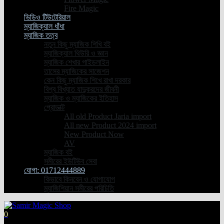
Fire Magic
ভিডিও টিউটেরিয়াল
ম্যাজিক্যাল ধাঁধা
ম্যাজিক তত্ব
নতুন কিছু ম্যাজিক শিখি বই
ম্যাজিক্যাল থিউরি ও জ্ঞান
ম্যাজিক শেখার গাইডলাইন
তাসের ম্যাজিকের সাজেশন
কেন কিছু ম্যাজিক শিখে রাখা দরকার
বিশ্ব বিখ্যাত যাদুকরদের জীবনী
ম্যাজিক ও ম্যাজিকের ইতিহাস
প্রােডাক্ট
All old Product Jaria import
All new Product 2024 import
New Product Now
AV
ম্যাজিক বই
সমীরের ইউটিউব সেবা
যোগা: 01712444889
কিভাবে কিনবেন ও যোগাযোগ
ম্যাজিশিয়ান সমীরের পরিচিতি
0