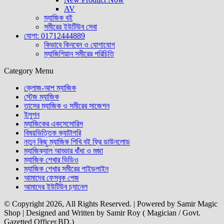
AV
ম্যাজিক বই
সমীরের ইউটিউব সেবা
যোগা: 01712444889
কিভাবে কিনবেন ও যোগাযোগ
ম্যাজিশিয়ান সমীরের পরিচিতি
Category Menu
ক্লোজ-আপ ম্যাজিক
স্টেজ ম্যাজিক
তাসের ম্যাজিক ও সমীরের সাজেশন
ইলুশন
ম্যাজিকের একসেসোরিস
বিষয়ভিত্তিক ক্যাটাগরি
নতুন কিছু ম্যাজিক শিখি বই ফ্রি ডাউনলোড
ম্যাজিক্যাল আড্ডার ধাঁঁধা ও মজা
ম্যাজিক শেখার ভিডিও
ম্যাজিক শেখার সমীরের গাইডলাইন
আমাদের ফেসবুক পেজ
আমাদের ইউটিউব চ্যানেল
© Copyright 2026, All Rights Reserved. | Powered by Samir Magic
Shop | Designed and Written by Samir Roy ( Magician / Govt.
Gazetted Officer,BD.)