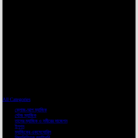
No products in the cart.
All Categories
ক্লোজ-আপ ম্যাজিক
স্টেজ ম্যাজিক
তাসের ম্যাজিক ও সমীরের সাজেশন
ইলুশন
ম্যাজিকের একসেসোরিস
বিষয়ভিত্তিক ক্যাটাগরি