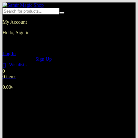
My Account
Hello, Sign in
Sign up now and enjoy discounted shopping!
Log In
New Customer?
Sign Up
Wishlist -
0
0 items
0.00
৳