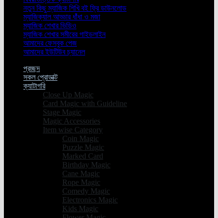
নতুন কিছু ম্যাজিক শিখি বই ফ্রি ডাউনলোড
ম্যাজিক্যাল আড্ডার ধাঁঁধা ও মজা
ম্যাজিক শেখার ভিডিও
ম্যাজিক শেখার সমীরের গাইডলাইন
আমাদের ফেসবুক পেজ
আমাদের ইউটিউব চ্যানেল
প্রচ্ছদ
সকল প্রোডাক্ট
ক্যাটাগরি
Close Up Magic
Card Magic with Guideline
Stage Magic
Magic Accessories
Item wise Category
Coin Magic
Puzzle Magic
Marked Card
Birthday Magic
Cane Magic
Rope Magic
Comedy Magic
Electronics Magic
Kids Magic
Flower Magic