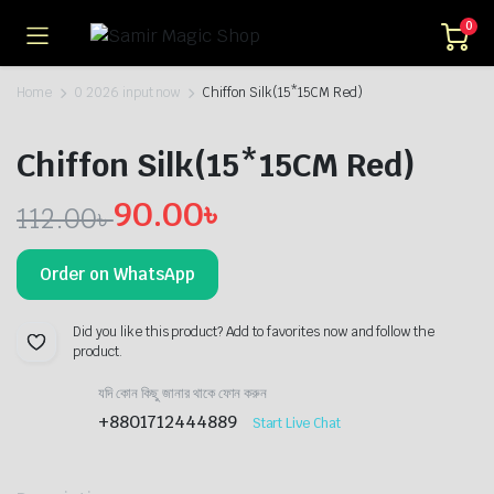
0
Home
0 2026 input now
Chiffon Silk(15*15CM Red)
Chiffon Silk(15*15CM Red)
90.00
৳
112.00
৳
Original
Current
Order on WhatsApp
price
price
was:
is:
Did you like this product? Add to favorites now and follow the
product.
112.00৳ .
90.00৳ .
যদি কোন কিছু জানার থাকে ফোন করুন
+8801712444889
Start Live Chat