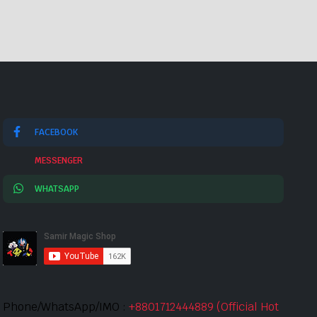
FACEBOOK
MESSENGER
WHATSAPP
Phone/WhatsApp/IMO :
+8801712444889 (Official Hot