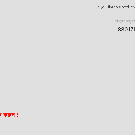
Did you like this product
যদি কোন কিছু জ
+88017
ক করুন :