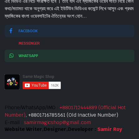
এই ভিডিও এর নিচে সংরক্ষিত হবে । তাই যদি এই ম্যাজিকের ওয়েব সাইট নিয়ে কোন
কথা/মতামত থাকে অনুগ্রহ করে এই ইউটিউব ভিডিওর কমেন্টে লিখে আসুন এবং প্রথম
ম্যাজিকের বাংলা ওয়েবসাইটের ঐতিহ্যের অংশ হোন...
FACEBOOK
MESSENGER
WHATSAPP
Phone/WhatsApp/IMO :
+8801712444889 (Official Hot
Number)
, +8801716785561 (Old Inactive Number)
E-mail :
samirmagicshop@gmail.com
Website Writer,Designer,Developer :
Samir Roy