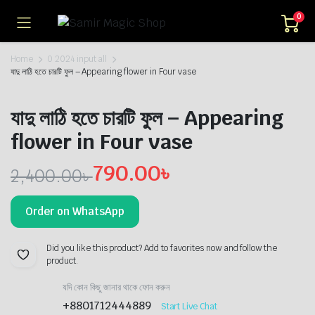
0
Home
0 2024 input all
যাদু লাঠি হতে চারটি ফুল – Appearing flower in Four vase
যাদু লাঠি হতে চারটি ফুল – Appearing
flower in Four vase
790.00
৳
2,400.00
৳
Original
Current
Order on WhatsApp
price
price
was:
is:
Did you like this product? Add to favorites now and follow the
product.
2,400.00৳ .
790.00৳ .
যদি কোন কিছু জানার থাকে ফোন করুন
+8801712444889
Start Live Chat