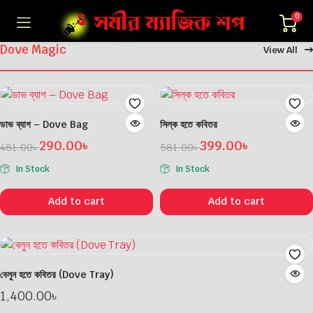
0
Dove Magic
View All
ডাভ ব্যাগ – Dove Bag
সিল্ক হতে কবিতর
290.00
৳
399.00
৳
481.00
৳
581.00
৳
Original
Current
Original
Current
In Stock
In Stock
price
price
price
price
was:
is:
was:
is:
Add to cart
Add to cart
481.00৳ .
290.00৳ .
581.00৳ .
399.00৳ .
বেলুন হতে কবিতর (Dove Tray)
1,400.00
৳